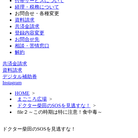
付帯サービスについて
経理・税務について
お問合せ・各種変更
資料請求
共済金請求
登録内容変更
お問合せ先
相談・苦情窓口
解約
共済金請求
資料請求
デジタル補助券
Instagram
HOME
>
まごころ広場
>
ドクター柴田のSOSを見逃すな！
>
file２～この時期は特に注意！食中毒～
ドクター柴田のSOSを見逃すな！