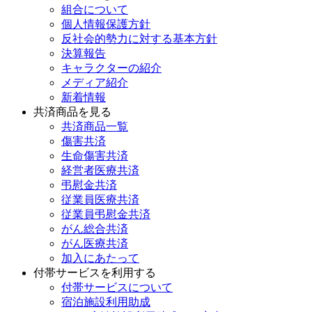
組合について
個人情報保護方針
反社会的勢力に対する基本方針
決算報告
キャラクターの紹介
メディア紹介
新着情報
共済商品を見る
共済商品一覧
傷害共済
生命傷害共済
経営者医療共済
弔慰金共済
従業員医療共済
従業員弔慰金共済
がん総合共済
がん医療共済
加入にあたって
付帯サービスを利用する
付帯サービスについて
宿泊施設利用助成