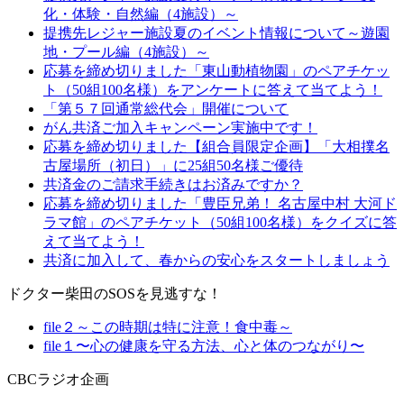
化・体験・自然編（4施設）～
提携先レジャー施設夏のイベント情報について～遊園
地・プール編（4施設）～
応募を締め切りました「東山動植物園」のペアチケッ
ト（50組100名様）をアンケートに答えて当てよう！
「第５７回通常総代会」開催について
がん共済ご加入キャンペーン実施中です！
応募を締め切りました【組合員限定企画】「大相撲名
古屋場所（初日）」に25組50名様ご優待
共済金のご請求手続きはお済みですか？
応募を締め切りました「豊臣兄弟！ 名古屋中村 大河ド
ラマ館」のペアチケット（50組100名様）をクイズに答
えて当てよう！
共済に加入して、春からの安心をスタートしましょう
ドクター柴田のSOSを見逃すな！
file２～この時期は特に注意！食中毒～
file１〜心の健康を守る方法、心と体のつながり〜
CBCラジオ企画