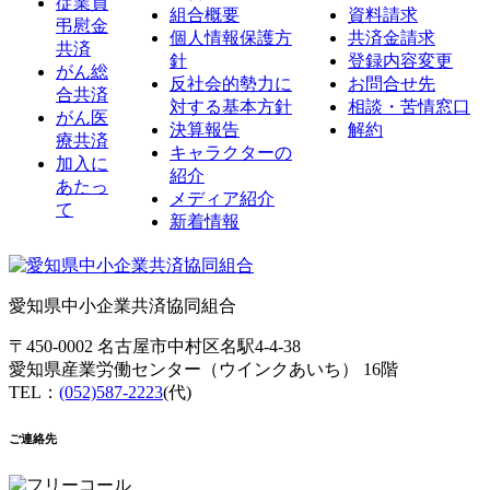
従業員
組合概要
資料請求
弔慰金
個人情報保護方
共済金請求
共済
針
登録内容変更
がん総
反社会的勢力に
お問合せ先
合共済
対する基本方針
相談・苦情窓口
がん医
決算報告
解約
療共済
キャラクターの
加入に
紹介
あたっ
メディア紹介
て
新着情報
愛知県中小企業共済協同組合
〒450-0002 名古屋市中村区名駅4-4-38
愛知県産業労働センター（ウインクあいち） 16階
TEL：
(052)587-2223
(代)
ご連絡先