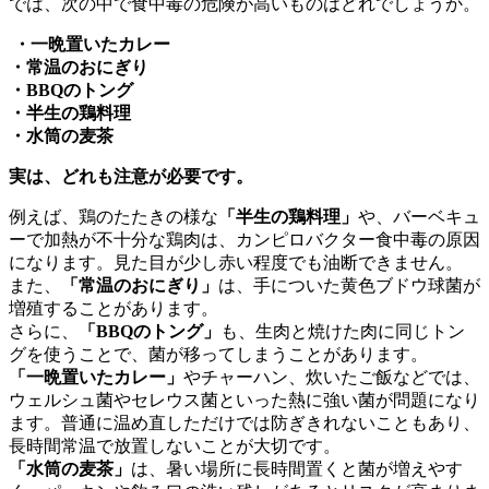
では、次の中で食中毒の危険が高いものはどれでしょうか。
・一晩置いたカレー
・常温のおにぎり
・BBQのトング
・半生の鶏料理
・水筒の麦茶
実は、どれも注意が必要です。
例えば、鶏のたたきの様な
「半生の鶏料理」
や、バーベキュ
ーで加熱が不十分な鶏肉は、カンピロバクター食中毒の原因
になります。見た目が少し赤い程度でも油断できません。
また、
「常温のおにぎり」
は、手についた黄色ブドウ球菌が
増殖することがあります。
さらに、
「BBQのトング」
も、生肉と焼けた肉に同じトン
グを使うことで、菌が移ってしまうことがあります。
「一晩置いたカレー」
やチャーハン、炊いたご飯などでは、
ウェルシュ菌やセレウス菌といった熱に強い菌が問題になり
ます。普通に温め直しただけでは防ぎきれないこともあり、
長時間常温で放置しないことが大切です。
「水筒の麦茶」
は、暑い場所に長時間置くと菌が増えやす