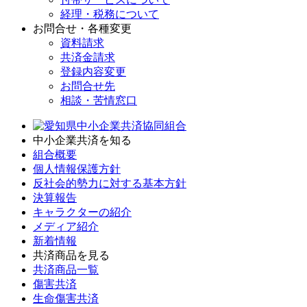
経理・税務について
お問合せ・各種変更
資料請求
共済金請求
登録内容変更
お問合せ先
相談・苦情窓口
中小企業共済を知る
組合概要
個人情報保護方針
反社会的勢力に対する基本方針
決算報告
キャラクターの紹介
メディア紹介
新着情報
共済商品を見る
共済商品一覧
傷害共済
生命傷害共済