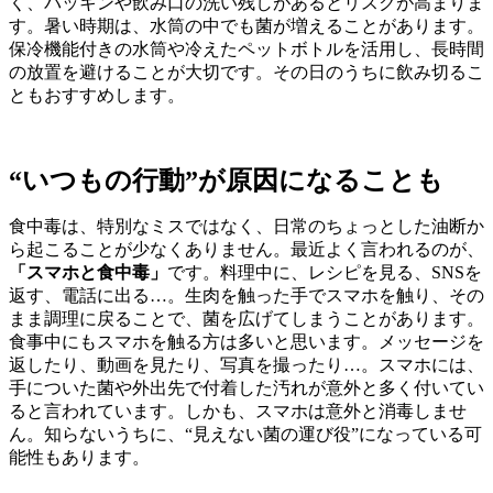
く、パッキンや飲み口の洗い残しがあるとリスクが高まりま
す。暑い時期は、水筒の中でも菌が増えることがあります。
保冷機能付きの水筒や冷えたペットボトルを活用し、長時間
の放置を避けることが大切です。その日のうちに飲み切るこ
ともおすすめします。
“いつもの行動”が原因になることも
食中毒は、特別なミスではなく、日常のちょっとした油断か
ら起こることが少なくありません。最近よく言われるのが、
「スマホと食中毒」
です。料理中に、レシピを見る、SNSを
返す、電話に出る…。生肉を触った手でスマホを触り、その
まま調理に戻ることで、菌を広げてしまうことがあります。
食事中にもスマホを触る方は多いと思います。メッセージを
返したり、動画を見たり、写真を撮ったり…。スマホには、
手についた菌や外出先で付着した汚れが意外と多く付いてい
ると言われています。しかも、スマホは意外と消毒しませ
ん。知らないうちに、“見えない菌の運び役”になっている可
能性もあります。