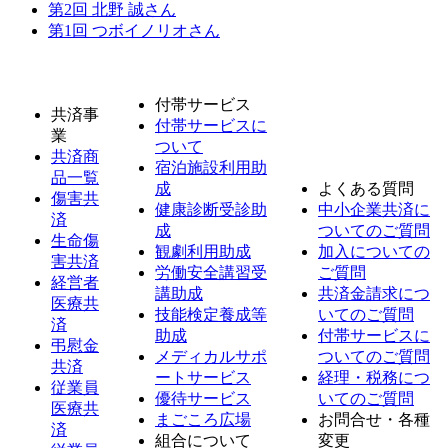
第2回 北野 誠さん
第1回 つボイノリオさん
付帯サービス
共済事
付帯サービスに
業
ついて
共済商
宿泊施設利用助
品一覧
成
よくある質問
傷害共
健康診断受診助
中小企業共済に
済
成
ついてのご質問
生命傷
観劇利用助成
加入についての
害共済
労働安全講習受
ご質問
経営者
講助成
共済金請求につ
医療共
技能検定養成等
いてのご質問
済
助成
付帯サービスに
弔慰金
メディカルサポ
ついてのご質問
共済
ートサービス
経理・税務につ
従業員
優待サービス
いてのご質問
医療共
まごころ広場
お問合せ・各種
済
組合について
変更