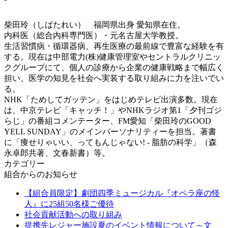
柴田玲
（しばたれい）
福岡県出身 愛知県在住。
内科医（総合内科専門医）・元名古屋大学教授。
生活習慣病・循環器病、再生医療の最前線で豊富な経験を有
する。現在は中部電力(株)健康管理室やセントラルクリニッ
クグループにて、個人の診療から企業の健康戦略まで幅広く
担い、医学の知見を社会へ実装する取り組みに力を注いでい
る。
NHK「ためしてガッテン」をはじめテレビ出演多数。現在
は、中京テレビ「キャッチ！」やNHKラジオ第1「夕刊ゴジ
らじ」の番組コメンテーター、FM愛知「柴田玲のGOOD
YELL SUNDAY」のメインパーソナリティーを担当。著書
に「痩せりゃいい、ってもんじゃない! - 脂肪の科学」（森
永卓郎共著、文春新書）等。
カテゴリー
組合からのお知らせ
【組合員限定】劇団四季ミュージカル『オペラ座の怪
人』に25組50名様ご優待
社会貢献活動への取り組み
提携先レジャー施設夏のイベント情報について～文