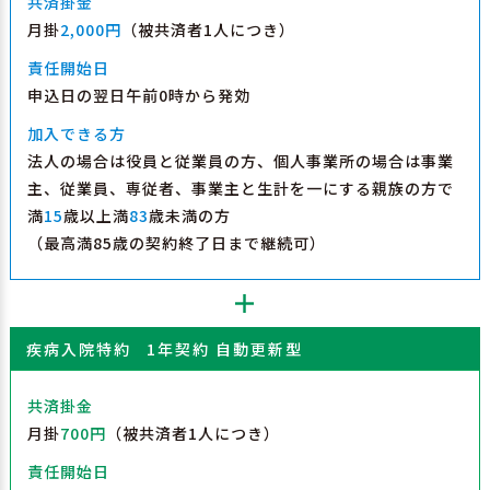
共済掛金
月掛
2,000円
（被共済者1人につき）
責任開始日
申込日の翌日午前0時から発効
加入できる方
法人の場合は役員と従業員の方、個人事業所の場合は事業
主、従業員、専従者、事業主と生計を一にする親族の方で
満
15
歳以上満
83
歳未満の方
（最高満85歳の契約終了日まで継続可）
＋
疾病入院特約
1年契約 自動更新型
共済掛金
月掛
700円
（被共済者1人につき）
責任開始日