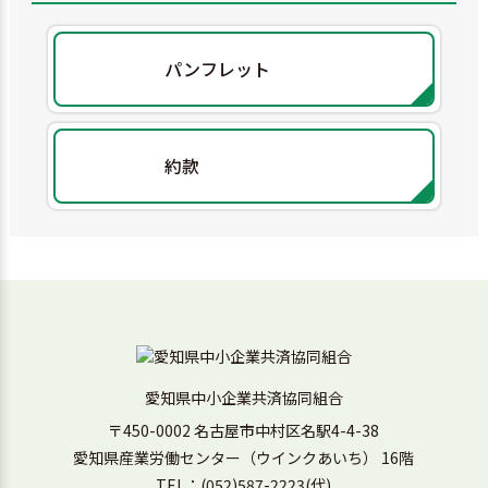
事実の照会について正当な理由なく回答せず、調査の同意
を拒んだ場合
パンフレット
＜傷害共済＞
被共済者の自殺
被共済者の脳・心疾患、その他の病気または心神喪失を原
約款
因とする事故による傷害死亡
被共済者が法令に定める運転資格を持たないで運転してい
る間に生じた事故による場合
被共済者が法令に定める酒気帯び運転またはこれに相当す
る運転をしている間に生じた事故による場合
被共済者が道路交通法等の法令の重大な違反となる運転を
している間に生じた事故による場合
被共済者が、車両の運転者が酒気を帯びていることを知り
愛知県中小企業共済協同組合
ながら、当該車両に同乗している間に生じた事故による場
〒450-0002 名古屋市中村区名駅4-4-38
合
愛知県産業労働センター（ウインクあいち） 16階
被共済者の妊娠、出産、流産等の医療処置およびこれによ
TEL：
(052)587-2223
(代)