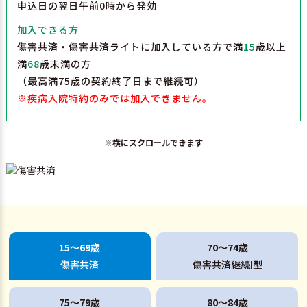
申込日の翌日午前0時から発効
加入できる方
傷害共済・傷害共済ライトに加入している方で満
15
歳以上
満
68
歳未満の方
（最高満75歳の契約終了日まで継続可）
※疾病入院特約のみでは加入できません。
※横にスクロールできます
15～69歳
70～74歳
傷害共済
傷害共済継続
型
Ⅰ
75～79歳
80～84歳