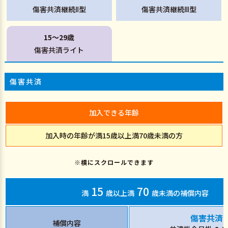
傷害共済継続
型
傷害共済継続
型
Ⅱ
Ⅲ
15～29歳
傷害共済ライト
傷害共済
加入できる年齢
加入時の年齢が満15歳以上満70歳未満の方
※横にスクロールできます
15
70
満
歳以上満
歳未満の補償内容
傷害共済
補償内容