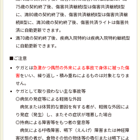
75歳の契約終了後、傷害共済継続
型は傷害共済継続
型
Ⅰ
Ⅱ
に、満80歳の契約終了後、傷害共済継続
型は傷害共済継
Ⅱ
続
型に、満30歳の契約終了後、傷害共済ライトは傷害共
Ⅲ
済に自動更新できます。
満70歳の契約終了後、疾病入院特約は疾病入院特約継続型
に自動更新できます。
■ご注意
ケガとは
急激かつ偶然の外来による事故で身体に被った傷
害
をいい、繰り返し・積み重ねによるものは対象となりま
せん。
ケガとして取り扱わない主な事故等
◎病気の発症等による軽微な外因
病気または体質的な要因を有する者が、軽微な外因によ
り発症（発生）し、またその症状が増悪した場合
◎持病による障害等をもつ者の窒息等
病気による呼吸障害、嚥下（えんげ）障害または神経障
害状態の者が、食物その他の物体等の吸引または嚥下によ