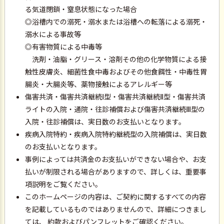
る気道閉鎖・窒息状態になった場合
◎浴槽内での溺死・溺水または浴槽への転落による溺死・
溺水による事故等
◎有害物質による中毒等
洗剤・油脂・グリース・溶剤その他の化学物質による接
触性皮膚炎、細菌性食中毒およびその他食餌性・中毒性胃
腸炎・大腸炎等、薬物接触によるアレルギー等
傷害共済・傷害共済継続
型・傷害共済継続
型・傷害共済
Ⅰ
Ⅱ
ライトの入院・通院・往診補償および傷害共済継続
型の
Ⅲ
入院・往診補償は、実日数のお支払いとなります。
疾病入院特約・疾病入院特約継続型の入院補償は、実日数
のお支払いとなります。
事例によっては共済金のお支払いができない場合や、お支
払いが制限される場合がありますので、詳しくは、重要事
項説明をご覧ください。
このホームページの内容は、ご契約に関するすべての内容
を記載しているものではありませんので、詳細につきまし
ては、 約款およびパンフレットをご確認ください。