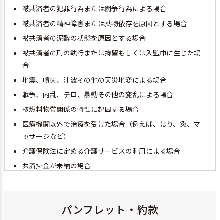
被共済者の犯罪行為または闘争行為による場合
被共済者の精神障害または薬物依存を原因とする場合
被共済者の泥酔の状態を原因とする場合
被共済者の刑の執行または拘留もしくは入監中に生じた場
合
地震、噴火、津波その他の天災地変による場合
戦争、内乱、テロ、暴動その他の変乱による場合
核燃料物質関係の特性に起因する場合
医療機関以外で治療を受けた場合（例えば、はり、灸、マ
ッサージなど）
介護保険法に定める介護サービスの利用による場合
共済掛金が未納の場合
当組合の事業の利用につき不正行為のあった場合
給付事由の発生から3年以内に共済金の請求に必要な書類の
パンフレット・約款
提出がなかった場合