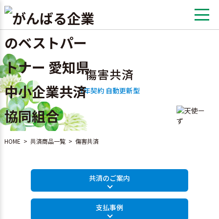
傷害共済
1年契約 自動更新型
HOME
>
共済商品一覧
>
傷害共済
共済のご案内
支払事例