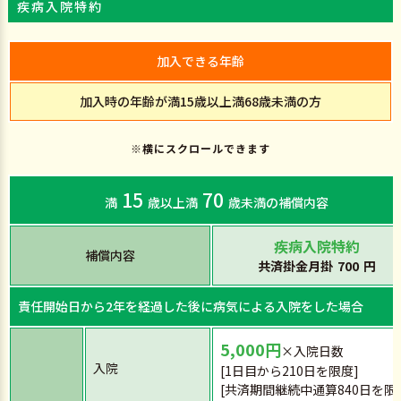
疾病入院特約
加入できる年齢
加入時の年齢が満15歳以上満68歳未満の方
※横にスクロールできます
15
70
満
歳以上満
歳未満の補償内容
疾病入院特約
補償内容
共済掛金月掛
700
円
責任開始日から2年を経過した後に病気による入院をした場合
5,000円
×入院日数
入院
[1日目から210日を限度]
[共済期間継続中通算840日を限