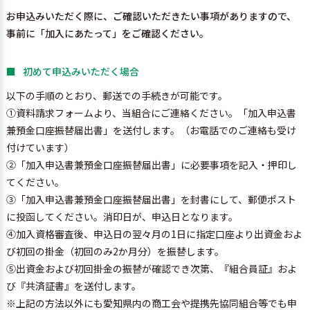
お申込みいただく際に、ご確認いただきたい事項がありますので、
事前に「加入にあたって」をご確認ください。
初めて申込みいただく場合
以下の手順のとおり、郵送での手続きが可能です。
①
資料請求フォーム
より、当組合にご連絡ください。「加入申込書
兼預金口座振替届出書」を送付します。（お電話でのご連絡も受け
付けています）
②「加入申込書兼預金口座振替届出書」に必要事項を記入・押印し
てください。
③「加入申込書兼預金口座振替届出書」を封書にして、郵便ポスト
に投函してください。消印日が、申込日となります。
④加入資格審査後、申込日の翌々月の1日に指定口座より出資金およ
び初回の掛金（初回のみ2か月分）を振替します。
⑤出資金および初回掛金の振替が確認でき次第、『組合員証』およ
び『共済証書』を送付します。
※上記の方法以外にも愛知県内の商工会や提携先協同組合等でも申