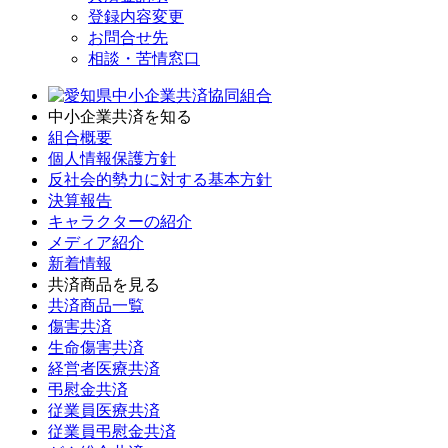
登録内容変更
お問合せ先
相談・苦情窓口
中小企業共済を知る
組合概要
個人情報保護方針
反社会的勢力に対する基本方針
決算報告
キャラクターの紹介
メディア紹介
新着情報
共済商品を見る
共済商品一覧
傷害共済
生命傷害共済
経営者医療共済
弔慰金共済
従業員医療共済
従業員弔慰金共済