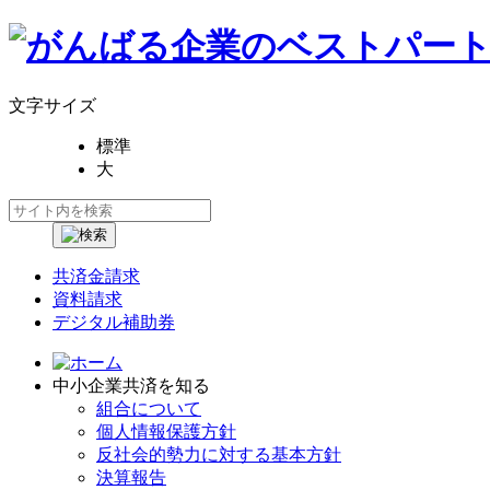
文字サイズ
標準
大
共済金請求
資料請求
デジタル補助券
中小企業共済を知る
組合について
個人情報保護方針
反社会的勢力に対する基本方針
決算報告