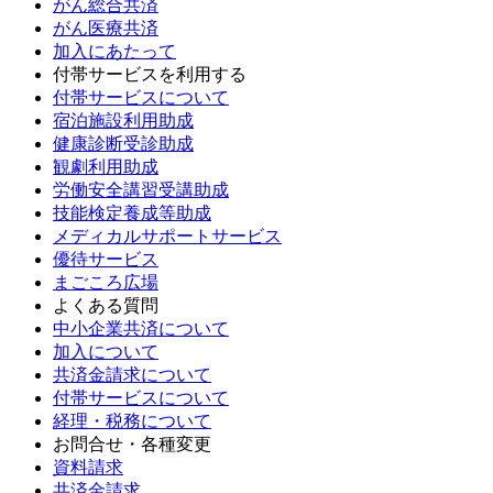
がん総合共済
がん医療共済
加入にあたって
付帯サービスを利用する
付帯サービスについて
宿泊施設利用助成
健康診断受診助成
観劇利用助成
労働安全講習受講助成
技能検定養成等助成
メディカルサポートサービス
優待サービス
まごころ広場
よくある質問
中小企業共済について
加入について
共済金請求について
付帯サービスについて
経理・税務について
お問合せ・各種変更
資料請求
共済金請求