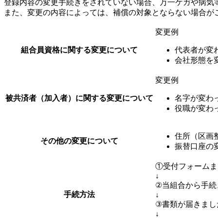
登録内容の変更手続きをされていない場合、万一ケガや病気
また、変更の内容によっては、補償の対象とならない場合が
変更例
組合員資格に関する変更について
代表者が変
会社形態を
変更例
被共済者（加入者）に関する変更について
名字が変わ
役職が変わ
住所（区画
その他の変更について
振替口座の
①受付フォームま
↓
②当組合から手続
手続方法
↓
③書類が届きまし
↓